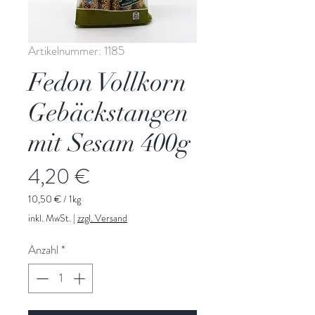
Artikelnummer: 1185
Fedon Vollkorn
Gebäckstangen
mit Sesam 400g
Preis
4,20 €
10,50 €
/
1kg
10,50 €
inkl. MwSt.
|
zzgl. Versand
pro
1
Anzahl
*
Kilogramm