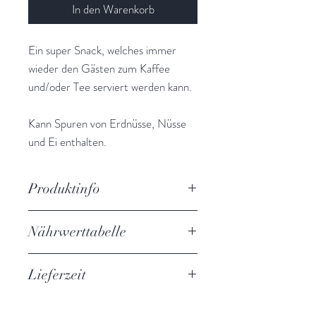
In den Warenkorb
Ein super Snack, welches immer
wieder den Gästen zum Kaffee
und/oder Tee serviert werden kann.
Kann Spuren von Erdnüsse, Nüsse
und Ei enthalten.
Produktinfo
kühl und trocken lagern
Nährwerttabelle
Hersteller:
Fedon A.E. Nea Santa Kilkis -
Angaben pro 100g:
Griechenland
Lieferzeit
Energie
1873 kj /
3-5 Werktage
448 kcal