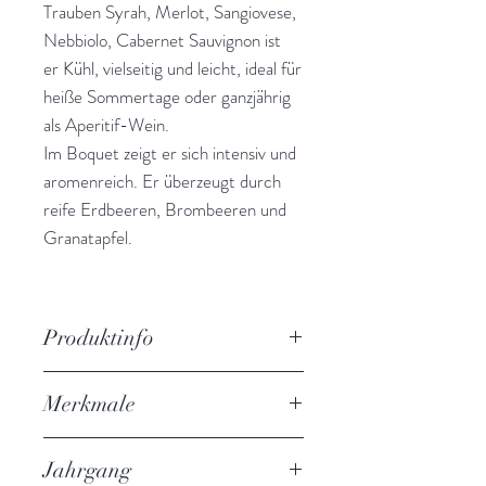
Trauben Syrah, Merlot, Sangiovese,
Nebbiolo, Cabernet Sauvignon ist
er Kühl, vielseitig und leicht, ideal für
heiße Sommertage oder ganzjährig
als Aperitif-Wein.
Im Boquet zeigt er sich intensiv und
aromenreich. Er überzeugt durch
reife Erdbeeren, Brombeeren und
Granatapfel.
Produktinfo
Techni Alipias Roséwein trocken
Merkmale
Inhalt: 0,75l
Rebsorte: Syrah, Merlot, Sangioves
hell rosa Farbe, mild, erfrischend.
e, Nebbiolo, Cabernet Sauvignon
Jahrgang