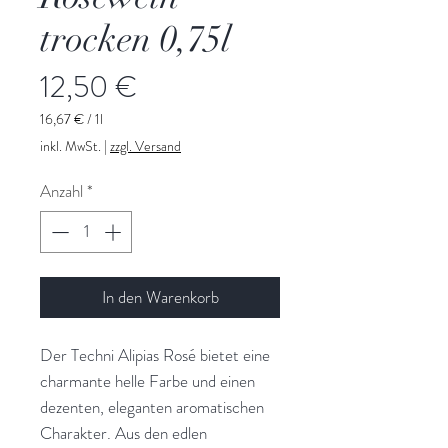
trocken 0,75l
Preis
12,50 €
16,67 €
/
1l
16,67 €
inkl. MwSt.
|
zzgl. Versand
pro
1
Anzahl
*
Liter
In den Warenkorb
Der Techni Alipias Rosé bietet eine
charmante helle Farbe und einen
dezenten, eleganten aromatischen
Charakter. Aus den edlen