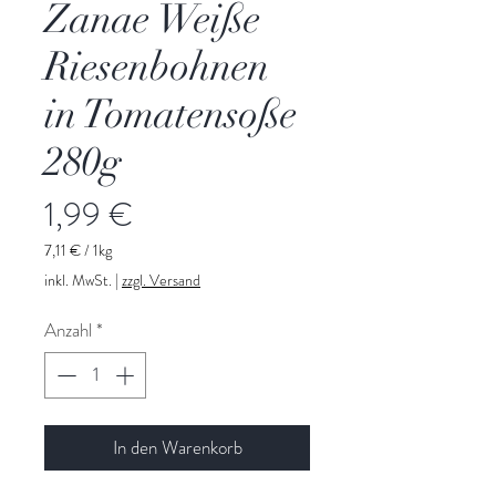
Zanae Weiße
Riesenbohnen
in Tomatensoße
280g
Preis
1,99 €
7,11 €
/
1kg
7,11 €
inkl. MwSt.
|
zzgl. Versand
pro
1
Anzahl
*
Kilogramm
In den Warenkorb