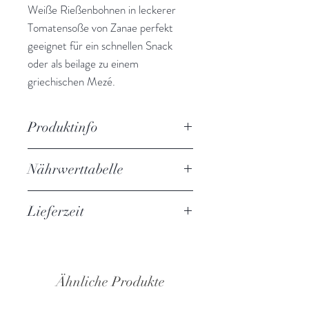
Weiße Rießenbohnen in leckerer
Tomatensoße von Zanae perfekt
geeignet für ein schnellen Snack
oder als beilage zu einem
griechischen Mezé.
Produktinfo
Zanae Weiße Riesenbohnen in
Nährwerttabelle
Tomatensoße
Gewicht: 280g
Angaben pro 100g
Zutaten: Weiße Riesenbohnen
Lieferzeit
Energie
480kj/115kcal
(gekocht) 62%, Wasser, Tomaten
3-5 Werktage
6%, pflanzliche Öle (
Sojaöl
und
Fett
4,5g
Sonnenblumenöl in veränderlichen
Gewichtsanteilen), Zwiebeln,
Ähnliche Produkte
davon
1,0g
Tomatenmark 4%, Zucker, Salz,
gesättigte