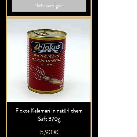
4
Nicht verfügbar
6
€
p
r
o
1
K
i
l
o
g
r
a
m
m
Flokos Kalamari in natürlichem
Saft 370g
Preis
5,90 €