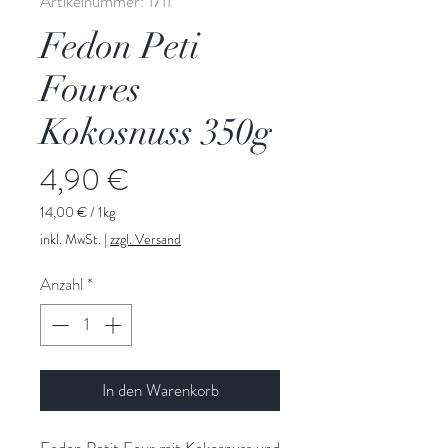
Artikelnummer: 1711
Fedon Peti
Foures
Kokosnuss 350g
Preis
4,90 €
14,00 €
/
1kg
14,00 €
inkl. MwSt.
|
zzgl. Versand
pro
1
Anzahl
*
Kilogramm
In den Warenkorb
Fedon Petit Four mit Kokosnuss und