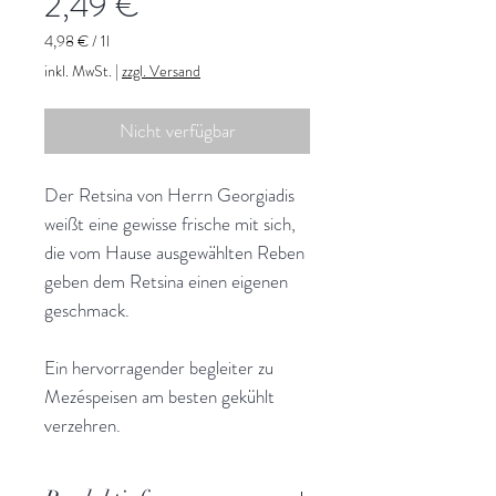
Preis
2,49 €
4,98 €
/
1l
4,98 €
inkl. MwSt.
|
zzgl. Versand
pro
1
Liter
Nicht verfügbar
Der Retsina von Herrn Georgiadis
weißt eine gewisse frische mit sich,
die vom Hause ausgewählten Reben
geben dem Retsina einen eigenen
geschmack.
Ein hervorragender begleiter zu
Mezéspeisen am besten gekühlt
verzehren.