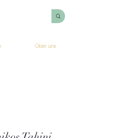
e
Über uns
Login
kos Tahini