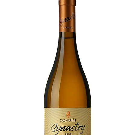
Ballaststoffe
Eiweiß
Salz