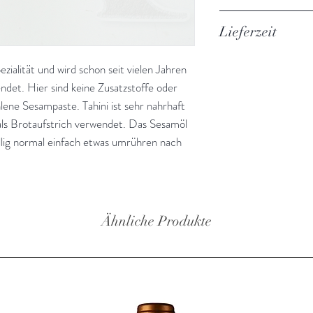
Zutaten: Tahini (ge
Nährwertangaben 
Fructooligosacchar
Lieferzeit
Palmöl, Süssstoff: S
Energie
3-5 Werktage
Allergiehinweis: Ka
ezialität und wird schon seit vielen Jahren
Kühl und trocken lag
det. Hier sind keine Zusatzstoffe oder
Fett
Hergestellt von Hai
ene Sesampaste. Tahini ist sehr nahrhaft
, Thessaloniki - Gri
- davon gesättigte
 als Brotaufstrich verwendet. Das Sesamöl
Fettsäuren
völlig normal einfach etwas umrühren nach
- einfach ungesätt
- mehrfach
Ähnliche Produkte
ungesättigte
Kohlenhydrate
- davon Zucker