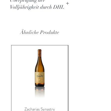
Überprüfung der
Volljährigkeit durch DHL
Sie sind dazu verpflichtet dem
Zusteller von DHL Ihren Ausweis
vorzuzeigen.
Ähnliche Produkte
Die Ware wird nur dem Empfänger
persönlich zugestellt. Und darf nicht
durch einen
Bevollmächtigten entgegengenomm
en werden.
Ihre Daten Ihres Ausweises werden
durch den Zusteller mit den von uns
hinterlegten Daten geprüft.
Erfassung von Ausweisart,
Ausweisnummer und
Staatsangehörigkeit
Zacharias Synastry