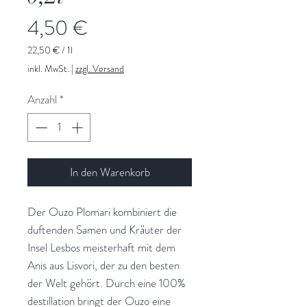
Preis
4,50 €
22,50 €
/
1l
22,50 €
inkl. MwSt.
|
zzgl. Versand
pro
1
Anzahl
*
Liter
In den Warenkorb
Der Ouzo Plomari kombiniert die
duftenden Samen und Kräuter der
Insel Lesbos meisterhaft mit dem
Anis aus Lisvori, der zu den besten
der Welt gehört. Durch eine 100%
destillation bringt der Ouzo eine