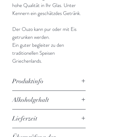
hohe Qualität in Ihr Glas. Unter
Kennern ein geschätzdes Getränk.
Der Ouzo kann pur oder mit Eis
getrunken werden.
Ein guter begleiter zu den
traditionellen Speisen
Griechenlands.
Produktinfo
Ouzo Plomari 40% Vol.
Alkoholgehalt
Inhalt: 0,2l
kühl und trocken lagern.
40% Vol.
Produziert und abgefüllt von:
Lieferzeit
Isidoros Arvanitis S.A. 812 00
3-5 Werktage
Plomari - Lesbos