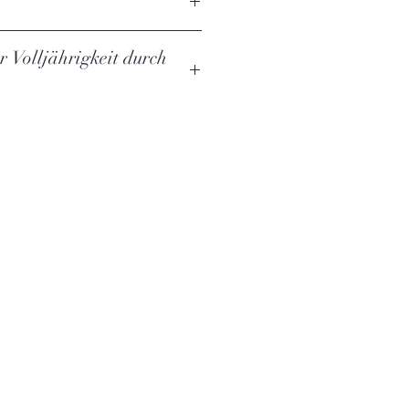
esbos
 Volljährigkeit durch
ichtet dem Zusteller von DHL
zeigen.
dem Empfänger persönlich
 nicht durch einen
entgegengenommen werden.
sweises werden durch den
n uns hinterlegten Daten geprüft.
eisart, Ausweisnummer und