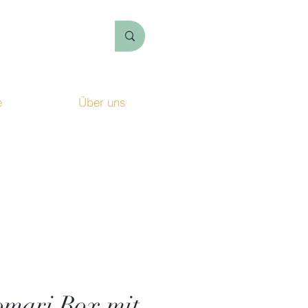
e
Über uns
Login
omari Box mit