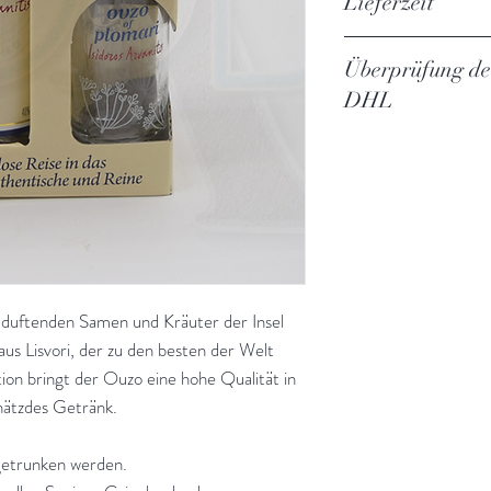
Lieferzeit
812 00 Plomari - L
3-5 Werktage
Überprüfung der
DHL
Sie sind dazu verpfl
Ihren Ausweis vorzu
Die Ware wird nur 
zugestellt. Und darf
Bevollmächtigten 
Ihre Daten Ihres Au
Zusteller mit den vo
 duftenden Samen und Kräuter der Insel
Erfassung von Ausw
us Lisvori, der zu den besten der Welt
Staatsangehörigkeit
ion bringt der Ouzo eine hohe Qualität in
chätzdes Getränk.
getrunken werden.