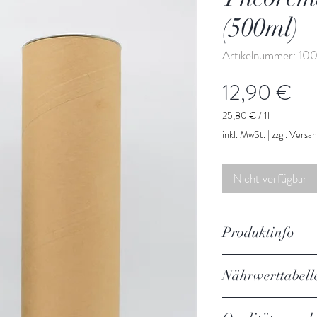
(500ml)
Artikelnummer: 10
Pre
12,90 €
25,80 €
/
1l
25,80 €
inkl. MwSt.
|
zzgl. Versa
pro
1
Liter
Nicht verfügbar
Produktinfo
Nährwerttabell
Produktkontrolle
Angaben pro 100ml