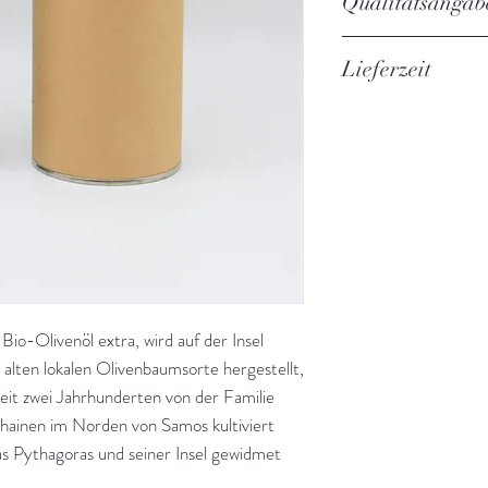
Qualitätsangab
Inhalt
Energie
Verpackung
Säure
Lieferzeit
Protein
Hersteller
Peroxide
3-5 Werktage
Kohlenhydrate
Wachsgehalt
Fett
Aufbewahrung
-davon einfach
K232
ungesättigte
Fettsäuren
K270
-gesättigte Fetts
DK
Herstellungsverfa
 Bio-Olivenöl extra, wird auf der Insel
Cholesterin
alten lokalen Olivenbaumsorte hergestellt,
it zwei Jahrhunderten von der Familie
Ballaststoffe
nhainen im Norden von Samos kultiviert
as Pythagoras und seiner Insel gewidmet
Salz