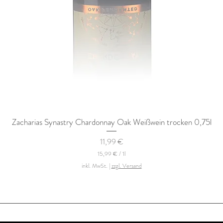
Zacharias Synastry Chardonnay Oak Weißwein trocken 0,75l
Schnellansicht
Preis
11,99 €
15,99 €
/
1l
1
inkl. MwSt.
|
zzgl. Versand
5
,
9
9
€
p