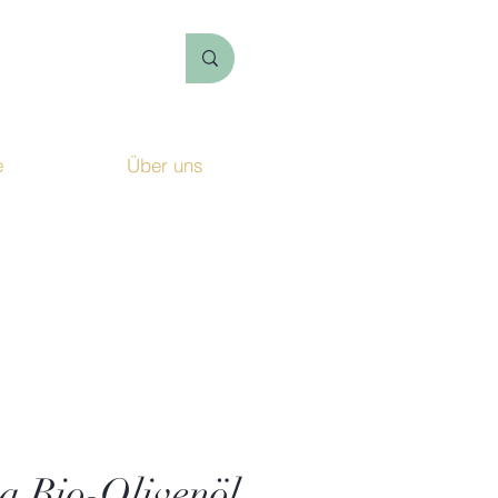
e
Über uns
Login
 Bio-Olivenöl